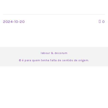
Sem Emenda
2024-10-20
0
labour & decorum
© é para quem tenha falta de sentido de origem.