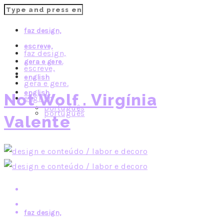
faz design,
escreve,
faz design,
gera e gere.
escreve,
english
gera e gere.
english
Not Wolf . Virgínia
english
português
português
Valente
faz design,