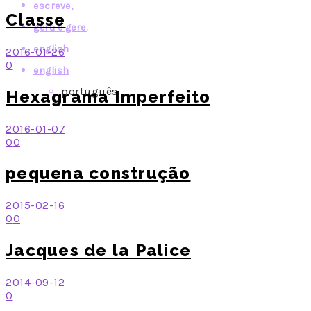
escreve,
Classe
gera e gere.
english
2016-01-26
0
english
português
Hexagrama Imperfeito
2016-01-07
0
0
pequena construção
2015-02-16
0
0
Jacques de la Palice
2014-09-12
0