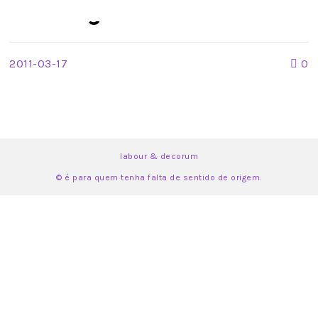
Zum Zug
2011-03-17
0
labour & decorum
© é para quem tenha falta de sentido de origem.