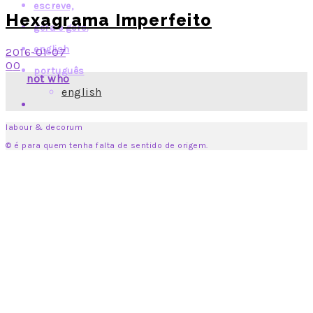
escreve,
Hexagrama Imperfeito
gera e gere.
english
2016-01-07
0
0
português
not who
english
labour & decorum
© é para quem tenha falta de sentido de origem.