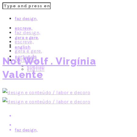
faz design,
escreve,
faz design,
gera e gere.
escreve,
english
gera e gere.
português
Not Wolf . Virgínia
português
english
english
Valente
faz design,