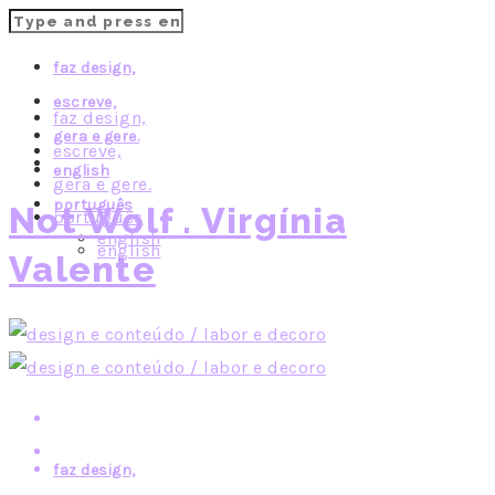
faz design,
escreve,
faz design,
gera e gere.
escreve,
english
gera e gere.
português
Not Wolf . Virgínia
português
english
english
Valente
faz design,