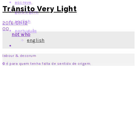
escreve,
Trânsito Very Light
gera e gere.
english
2016-01-12
0
0
português
not who
english
labour & decorum
© é para quem tenha falta de sentido de origem.