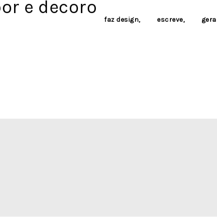
faz design,
escreve,
gera 