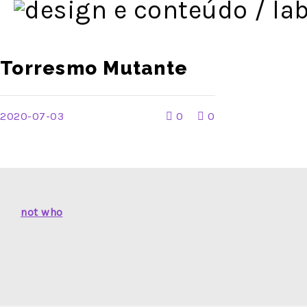
Torresmo Mutante
2020-07-03
0
0
not who