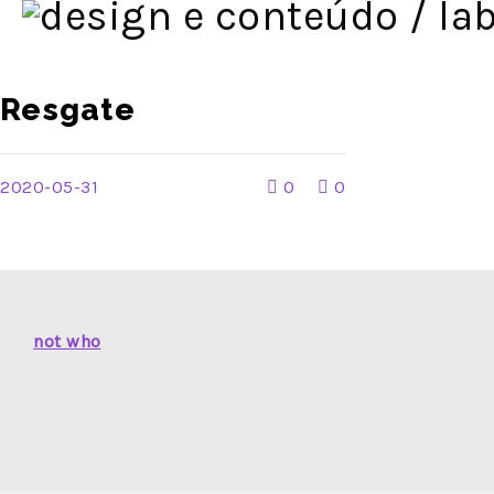
Resgate
2020-05-31
0
0
not who