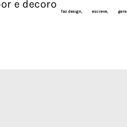
faz design,
escreve,
gera 