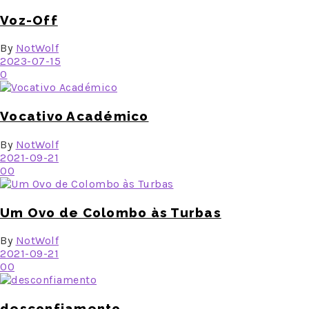
Voz-Off
By
NotWolf
2023-07-15
0
Vocativo Académico
By
NotWolf
2021-09-21
0
0
Um Ovo de Colombo às Turbas
By
NotWolf
2021-09-21
0
0
desconfiamento