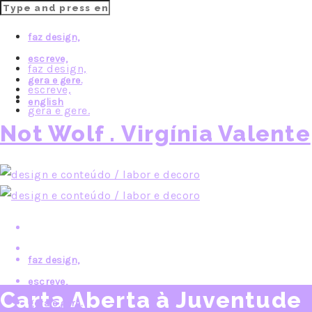
faz design,
escreve,
faz design,
gera e gere.
escreve,
english
gera e gere.
english
Not Wolf . Virgínia Valente
english
português
português
faz design,
escreve,
Carta Aberta à Juventude
gera e gere.