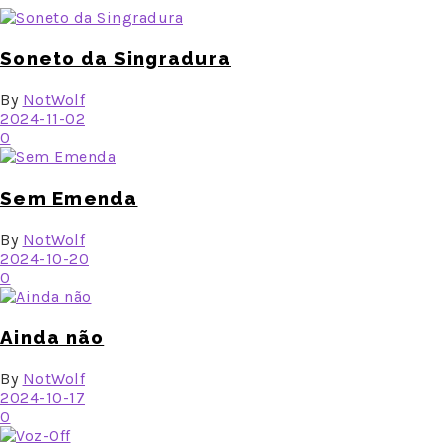
Soneto da Singradura
By
NotWolf
2024-11-02
0
Sem Emenda
By
NotWolf
2024-10-20
0
Ainda não
By
NotWolf
2024-10-17
0