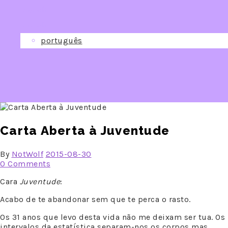
english
english
português
Carta Aberta à Juventude
By
NotWolf
2015-08-30
0 Comments
Cara
Juventude
:
Acabo de te abandonar sem que te perca o rasto.
Os 31 anos que levo desta vida não me deixam ser tua. Os
intervalos da estatística separam-nos os corpos mas