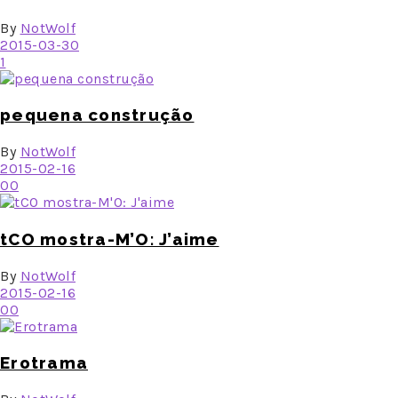
By
NotWolf
2015-03-30
1
pequena construção
By
NotWolf
2015-02-16
0
0
tCO mostra-M’O: J’aime
By
NotWolf
2015-02-16
0
0
Erotrama