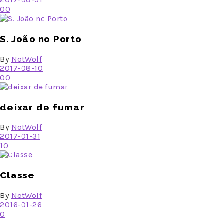
0
0
S. João no Porto
By
NotWolf
2017-08-10
0
0
deixar de fumar
By
NotWolf
2017-01-31
1
0
Classe
By
NotWolf
2016-01-26
0