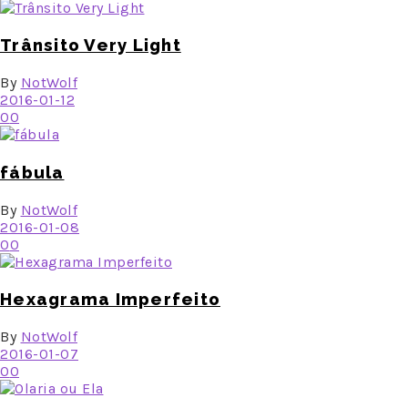
Trânsito Very Light
By
NotWolf
2016-01-12
0
0
fábula
By
NotWolf
2016-01-08
0
0
Hexagrama Imperfeito
By
NotWolf
2016-01-07
0
0