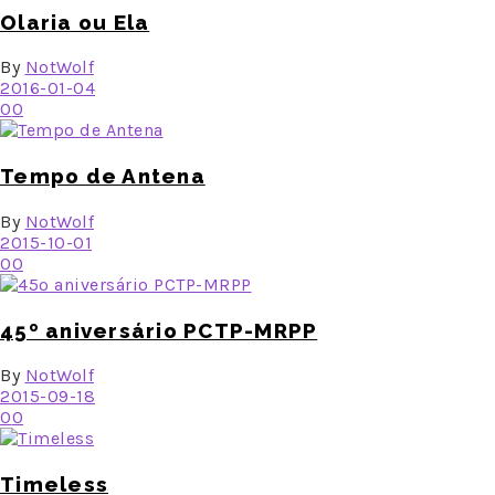
Olaria ou Ela
By
NotWolf
2016-01-04
0
0
Tempo de Antena
By
NotWolf
2015-10-01
0
0
45º aniversário PCTP-MRPP
By
NotWolf
2015-09-18
0
0
Timeless