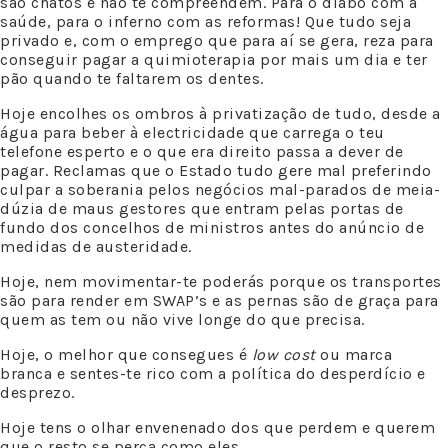
são chatos e não te compreendem. Para o diabo com a
saúde, para o inferno com as reformas! Que tudo seja
privado e, com o emprego que para aí se gera, reza para
conseguir pagar a quimioterapia por mais um dia e ter
pão quando te faltarem os dentes.
Hoje encolhes os ombros à privatização de tudo, desde a
água para beber à electricidade que carrega o teu
telefone esperto e o que era direito passa a dever de
pagar. Reclamas que o Estado tudo gere mal preferindo
culpar a soberania pelos negócios mal-parados de meia-
dúzia de maus gestores que entram pelas portas de
fundo dos concelhos de ministros antes do anúncio de
medidas de austeridade.
Hoje, nem movimentar-te poderás porque os transportes
são para render em SWAP’s e as pernas são de graça para
quem as tem ou não vive longe do que precisa.
Hoje, o melhor que consegues é
low cost
ou marca
branca e sentes-te rico com a política do desperdício e
desprezo.
Hoje tens o olhar envenenado dos que perdem e querem
que o resto se perca como eles.