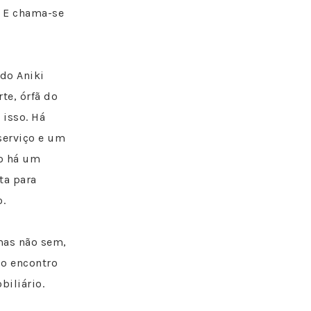
. E chama-se
do Aniki
te, órfã do
 isso. Há
serviço e um
ão há um
ta para
o.
 mas não sem,
do encontro
iliário.