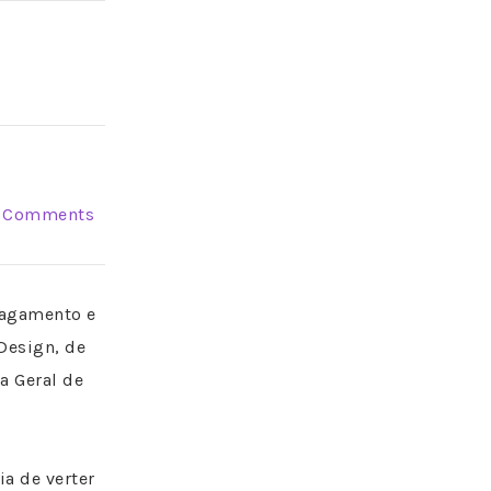
 Comments
pagamento e
 Design, de
a Geral de
a de verter