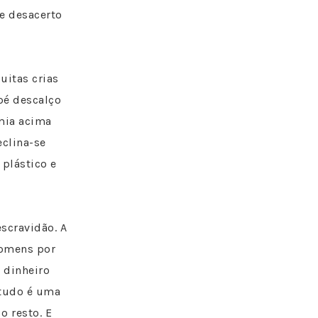
e desacerto
uitas crias
pé descalço
mia acima
eclina-se
plástico e
scravidão. A
homens por
 dinheiro
 tudo é uma
o resto. E