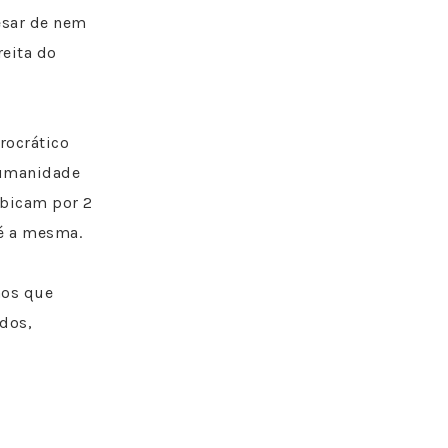
esar de nem
reita do
rocrático
humanidade
ebicam por 2
é a mesma.
aos que
dos,