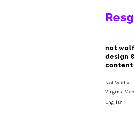
Resg
not wol
design 
content
Not Wolf =
Virgínia Val
English