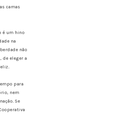
nas camas
o é um hino
dade na
iberdade não
, de eleger a
liz.
 tempo para
ório, nem
nação. Se
Cooperativa