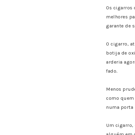
Os cigarros 
melhores pa
garante de 
O cigarro, a
botija de o
arderia agor
fado.
Menos pruden
como quem di
numa porta 
Um cigarro, 
alguém em ca