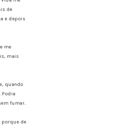
ois de
a e depois
de me
is, mais
 e, quando
 Podia
sem fumar.
o porque de