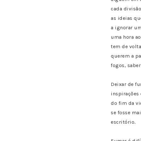
cada divisão
as ideias qu
a ignorar um
uma hora ao
tem de volt
querem a par
fogos, saber
Deixar de fu
inspirações
do fim da v
se fosse ma
escritório.
Fumar é difí