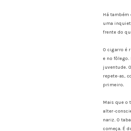
Há também o
uma inquiet
frente do qu
O cigarro é 
e no fôlego.
juventude. 
repete-as, c
primeiro.
Mais que o 
alter-consci
nariz. O tab
começa. É d