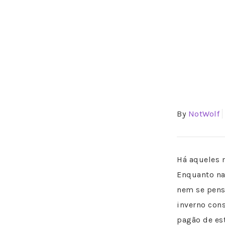
By
NotWolf
Há aqueles 
Enquanto na
nem se pensa
inverno cons
pagão de est