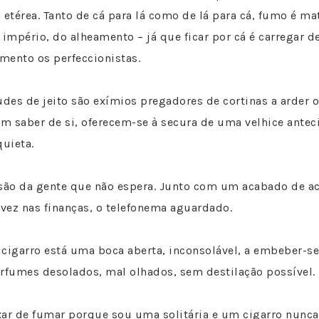
térea. Tanto de cá para lá como de lá para cá, fumo é ma
 império, do alheamento – já que ficar por cá é carregar d
mento os perfeccionistas.
es de jeito são exímios pregadores de cortinas a arder o
m saber de si, oferecem-se à secura de uma velhice antec
quieta.
 são da gente que não espera. Junto com um acabado de a
 vez nas finanças, o telefonema aguardado.
 cigarro está uma boca aberta, inconsolável, a embeber-
erfumes desolados, mal olhados, sem destilação possível.
ixar de fumar porque sou uma solitária e um cigarro nunca