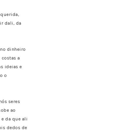
querida,
r dali, da
 no dinheiro
 costas a
s ideias e
o o
nós seres
sobe ao
 e da que ali
ois dedos de