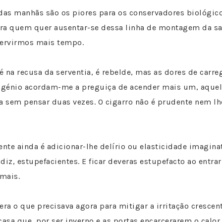
das manhãs são os piores para os conservadores biológico
ra quem quer ausentar-se dessa linha de montagem da sa
servirmos mais tempo.
té na recusa da serventia, é rebelde, mas as dores de carr
xigénio acordam-me a preguiça de acender mais um, aque
a sem pensar duas vezes. O cigarro não é prudente nem lh
te ainda é adicionar-lhe delírio ou elasticidade imagina
z, estupefacientes. E ficar deveras estupefacto ao entrar
mais.
era o que precisava agora para mitigar a irritação crescent
sa que, por ser inverno e as portas encarcerarem o calor