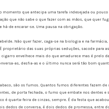
 momento que antecipa uma tarefa indesejada ou pouco 
ação que não sabe o que fazer com as mãos, que quer fugi
e há-de encarar-se. Uma pausa na obrigação.
rebelde. Não quer fazer, caga-se na biologia e na farmácia,
 É proprietário das suas próprias seduções, sacode para as
O cigarro envelhece mais do que amadurece mas é prelo da
onversa-as, desfia-as e o último nunca será tão bom quant
tabaco, são os fumos. Quantos fumos diferentes fazem de 
entes, de porta fechada, o fumo que embate nos dentes e 
aco é quarta-feira de cinzas, sempre. É da festa que acabou
ois dedos de conversa, é dois dedos de promessa, entre d