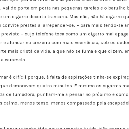
, vai de porta em porta nas pequenas tarefas e o barulho
e um cigarro decerto trancaria. Mas não, não há cigarro q
 convite prestes a arrepender-se, – para mais tendo-se a
 previsto – cujo telefone toca como um cigarro mal apaga
ar e afundar no cinzeiro com mais veemência, sob os dedo
te mais cristã da vida: a que não se fuma e que dizem, e
 a caramelo.
mar é difícil porque, à falta de aspirações tinha-se expira
 que demoravam quatro minutos. E mesmo os cigarros ma
ida de fumadora, punham-me a pensar no próximo e como
is calmo, menos tenso, menos compassado pela escapade
cil porque tenho tido pouco respeito à vida. Não porque 