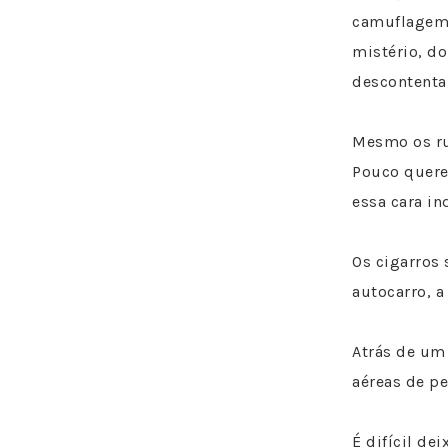
camuflagem e
mistério, do
descontenta
Mesmo os rud
Pouco quere
essa cara in
Os cigarros
autocarro, a
Atrás de um
aéreas de p
É difícil de