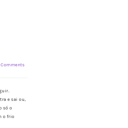
 Comments
uir.
ra e sai ou,
o só o
 o frio