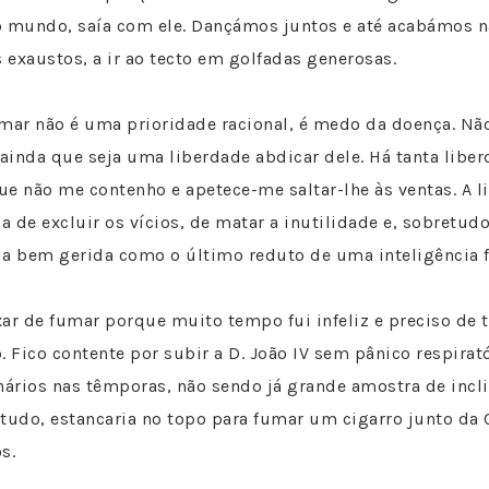
o mundo, saía com ele. Dançámos juntos e até acabámos 
exaustos, a ir ao tecto em golfadas generosas.
umar não é uma prioridade racional, é medo da doença. Nã
inda que seja uma liberdade abdicar dele. Há tanta liber
e não me contenho e apetece-me saltar-lhe às ventas. A l
 de excluir os vícios, de matar a inutilidade e, sobretudo
a bem gerida como o último reduto de uma inteligência fe
ixar de fumar porque muito tempo fui infeliz e preciso de
. Fico contente por subir a D. João IV sem pânico respirat
nários nas têmporas, não sendo já grande amostra de incli
tudo, estancaria no topo para fumar um cigarro junto da 
s.