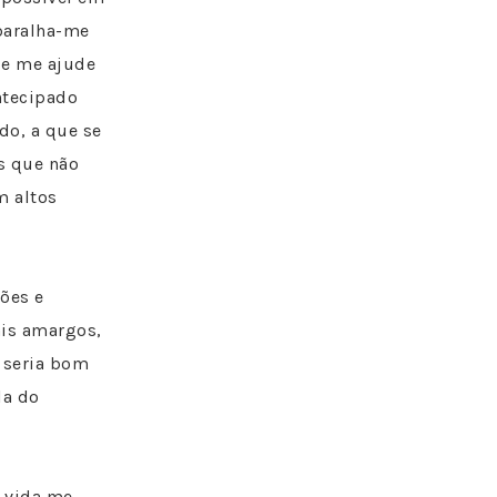
 baralha-me
ue me ajude
ntecipado
do, a que se
s que não
m altos
ções e
is amargos,
 seria bom
la do
a vida me