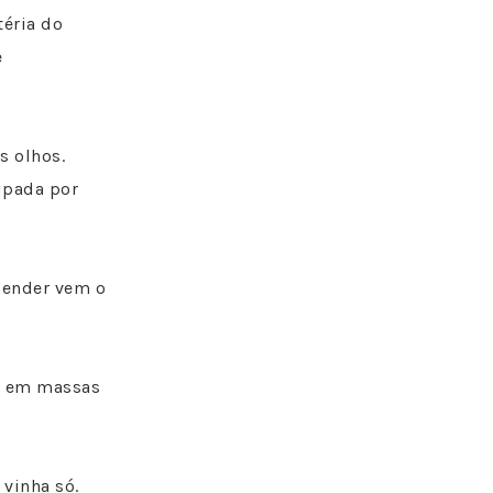
téria do
e
s olhos.
ipada por
cender vem o
se em massas
 vinha só.