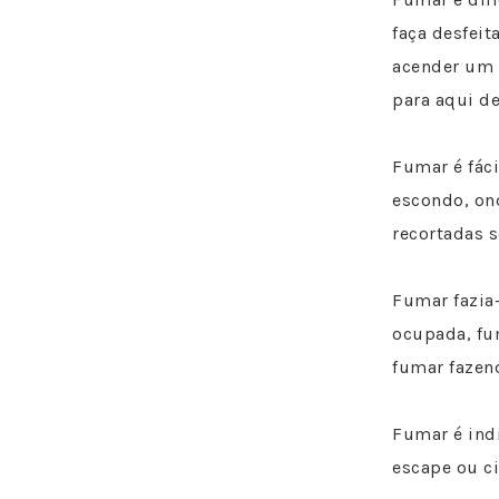
faça desfeit
acender um 
para aqui de
Fumar é fác
escondo, on
recortadas s
Fumar fazia
ocupada, fu
fumar fazen
Fumar é indi
escape ou ci