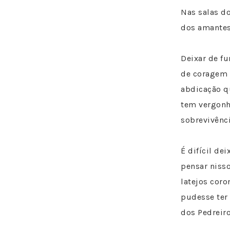
Nas salas d
dos amantes 
Deixar de f
de coragem a
abdicação qu
tem vergonha
sobrevivênci
É difícil de
pensar nisso
latejos coro
pudesse ter 
dos Pedreiro