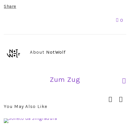
Share
0
About
NotWolf
Zum Zug
You May Also Like
prev
next